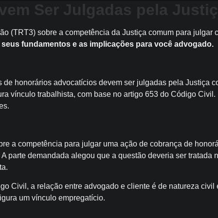
vem Ser Julgadas pela Justi
ião (TRT3) sobre a competência da Justiça comum para julgar c
o, seus fundamentos e as implicações para você advogado.
e honorários advocatícios devem ser julgadas pela Justiça co
a vínculo trabalhista, com base no artigo 653 do Código Civil.
es.
re a competência para julgar uma ação de cobrança de honorár
 A parte demandada alegou que a questão deveria ser tratada 
ta.
o Civil, a relação entre advogado e cliente é de natureza civil
figura um vínculo empregatício.