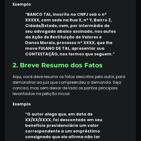
Exemplo
:
“BANCO TAL, inscrito no CNPJ sob o nº
XXXXX, com sede na Rua X, nº Y, Bairro Z,
Cidade/Estado, vem, por intermédio de
seu advogado abaixo assinado, nos autos
da Ação de Restituição de Valores e
Danos Morais, processo nº XXXX, que lhe
move FULANO DE TAL, apresentar sua
CONTESTAÇÃO, nos termos que seguem.”
2. Breve Resumo dos Fatos
Aqui, você deve resumir os fatos descritos pelo autor, para
demonstrar ao juiz que compreendeu a demanda. Seja
conciso, mas sem deixar de lado os pontos principais
levantados na petição inicial.
Exemplo
:
“O autor alega que, em data de
XX/XX/XXXX, foi descontado em seu
benefício previdenciário um valor
correspondente a um empréstimo
consignado que ele afirma não ter