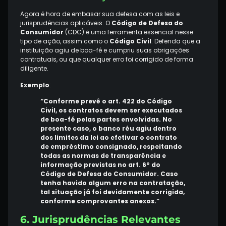
Agora é hora de embasar sua defesa com as leis e
jurisprudências aplicáveis. O
Código de Defesa do
Consumidor
(CDC) é uma ferramenta essencial nesse
tipo de ação, assim como o
Código Civil
. Defenda que a
instituição agiu de boa-fé e cumpriu suas obrigações
contratuais, ou que qualquer erro foi corrigido de forma
diligente.
Exemplo
:
“Conforme prevê o art. 422 do Código
Civil, os contratos devem ser executados
de boa-fé pelas partes envolvidas. No
presente caso, o banco réu agiu dentro
dos limites da lei ao efetivar o contrato
de empréstimo consignado, respeitando
todas as normas de transparência e
informação previstas no art. 6º do
Código de Defesa do Consumidor. Caso
tenha havido algum erro na contratação,
tal situação já foi devidamente corrigida,
conforme comprovantes anexos.”
6. Jurisprudências Relevantes