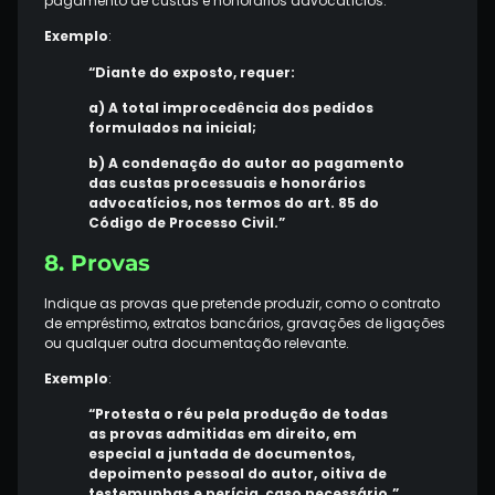
pagamento de custas e honorários advocatícios.
Exemplo
:
“Diante do exposto, requer:
a) A total improcedência dos pedidos
formulados na inicial;
b) A condenação do autor ao pagamento
das custas processuais e honorários
advocatícios, nos termos do art. 85 do
Código de Processo Civil.”
8. Provas
Indique as provas que pretende produzir, como o contrato
de empréstimo, extratos bancários, gravações de ligações
ou qualquer outra documentação relevante.
Exemplo
:
“Protesta o réu pela produção de todas
as provas admitidas em direito, em
especial a juntada de documentos,
depoimento pessoal do autor, oitiva de
testemunhas e perícia, caso necessário.”