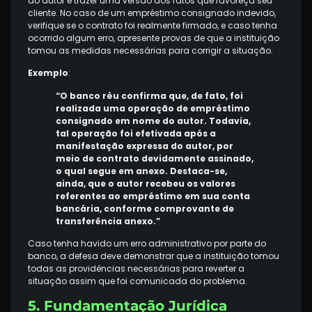
do autor e trazer uma versão dos fatos que favoreça seu
cliente. No caso de um empréstimo consignado indevido,
verifique se o contrato foi realmente firmado, e caso tenha
ocorrido algum erro, apresente provas de que a instituição
tomou as medidas necessárias para corrigir a situação.
Exemplo
:
“O banco réu confirma que, de fato, foi
realizada uma operação de empréstimo
consignado em nome do autor. Todavia,
tal operação foi efetivada após a
manifestação expressa do autor, por
meio de contrato devidamente assinado,
o qual segue em anexo. Destaca-se,
ainda, que o autor recebeu os valores
referentes ao empréstimo em sua conta
bancária, conforme comprovante de
transferência anexo.”
Caso tenha havido um erro administrativo por parte do
banco, a defesa deve demonstrar que a instituição tomou
todas as providências necessárias para reverter a
situação assim que foi comunicada do problema.
5. Fundamentação Jurídica