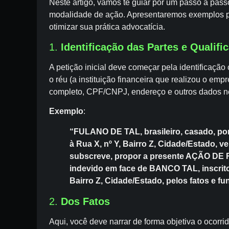
Neste artigo, vamos te guiar por um passo a pass
modalidade de ação. Apresentaremos exemplos pr
otimizar sua prática advocatícia.
1.
Identificação das Partes e Qualifi
A petição inicial deve começar pela identificação 
o réu (a instituição financeira que realizou o emp
completo, CPF/CNPJ, endereço e outros dados n
Exemplo
:
“FULANO DE TAL, brasileiro, casado, por
à Rua X, nº Y, Bairro Z, Cidade/Estado, 
subscreve, propor a presente AÇÃO D
indevido em face de BANCO TAL, inscrit
Bairro Z, Cidade/Estado, pelos fatos e f
2.
Dos Fatos
Aqui, você deve narrar de forma objetiva o ocorr