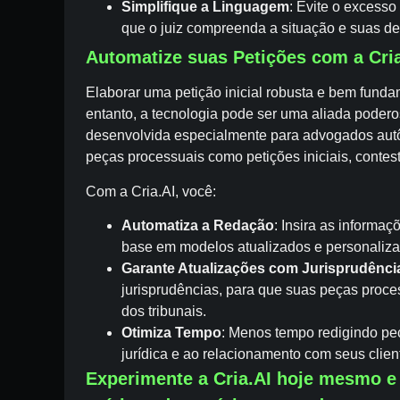
Simplifique a Linguagem
: Evite o excesso
que o juiz compreenda a situação e suas d
Automatize suas Petições com a Cria
Elaborar uma petição inicial robusta e bem fund
entanto, a tecnologia pode ser uma aliada podero
desenvolvida especialmente para advogados autô
peças processuais como petições iniciais, conte
Com a Cria.AI, você:
Automatiza a Redação
: Insira as informa
base em modelos atualizados e personaliza
Garante Atualizações com Jurisprudênci
jurisprudências, para que suas peças proc
dos tribunais.
Otimiza Tempo
: Menos tempo redigindo peç
jurídica e ao relacionamento com seus clien
Experimente a Cria.AI hoje mesmo e