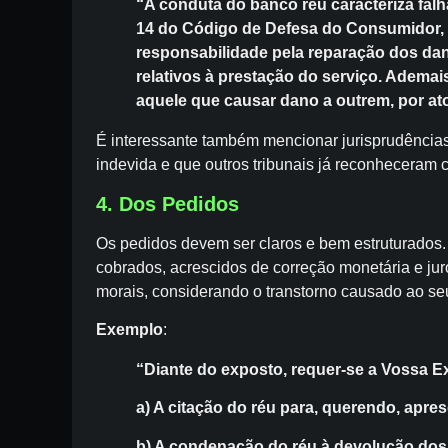
“A conduta do banco réu caracteriza falh
14 do Código de Defesa do Consumidor, 
responsabilidade pela reparação dos da
relativos à prestação do serviço. Ademais
aquele que causar dano a outrem, por ato i
É interessante também mencionar jurisprudências
indevida e que outros tribunais já reconheceram c
4. Dos Pedidos
Os pedidos devem ser claros e bem estruturados. 
cobrados, acrescidos de correção monetária e j
morais, considerando o transtorno causado ao seu
Exemplo
:
“Diante do exposto, requer-se a Vossa E
a) A citação do réu para, querendo, apre
b) A condenação do réu à devolução dos