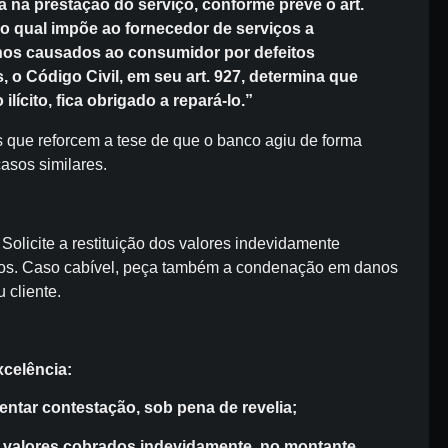
a na prestação do serviço, conforme prevê o art.
o qual impõe ao fornecedor de serviços a
nos causados ao consumidor por defeitos
, o Código Civil, em seu art. 927, determina que
lícito, fica obrigado a repará-lo.”
 que reforcem a tese de que o banco agiu de forma
asos similares.
Solicite a restituição dos valores indevidamente
uros. Caso cabível, peça também a condenação em danos
 cliente.
xcelência:
sentar contestação, sob pena de revelia;
 valores cobrados indevidamente, no montante